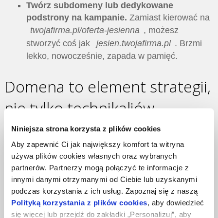
Twórz subdomeny lub dedykowane
podstrony na kampanie.
Zamiast kierować na
twojafirma.pl/oferta-jesienna
, możesz
stworzyć coś jak
jesien.twojafirma.pl
. Brzmi
lekko, nowocześnie, zapada w pamięć.
Domena to element strategii,
nie tylko technikaliów
Niniejsza strona korzysta z plików cookies
Na koniec: domena to nie tylko coś, co trzeba „mieć,
żeby strona działała”.
Aby zapewnić Ci jak największy komfort ta witryna
używa plików cookies własnych oraz wybranych
To element Twojej tożsamości. Twojego wizerunku.
partnerów. Partnerzy mogą połączyć te informacje z
Twojej widoczności w Google.
innymi danymi otrzymanymi od Ciebie lub uzyskanymi
podczas korzystania z ich usług. Zapoznaj się z naszą
Staż domeny się liczy.
Im dłużej istnieje, tym
Polityką korzystania z plików cookies
, aby dowiedzieć
lepiej wpływa na SEO.
się więcej lub przejdź do zakładki „Personalizuj”, aby