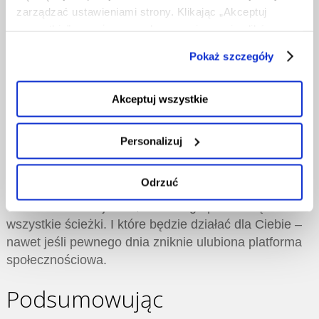
zarządzać ustawieniami strony. Klikając „Akceptuj
Linkowanie do niej z różnych miejsc
wszystkie”, wyrażasz zgodę na zapisywanie plików
(sociale, podcasty, YouTube, inne strony)
cookies na Twoim urządzeniu. Klikając „Odrzuć”,
zwiększa jej wartość w oczach Google – a to
Pokaż szczegóły
akceptujesz przechowywanie tylko niezbędnych plików
przekłada się na widoczność.
cookies.
Spójność marki wokół jednej domeny
to
Akceptuj wszystkie
sygnał profesjonalizmu. Gdy klient widzi tę
samą nazwę na stronie, w mailu, na Instagramie
Personalizuj
– rośnie zaufanie.
Odrzuć
Niech Twoja domena będzie Twoim centrum
dowodzenia. Miejscem, do którego prowadzą
wszystkie ścieżki. I które będzie działać dla Ciebie –
nawet jeśli pewnego dnia zniknie ulubiona platforma
społecznościowa.
Podsumowując