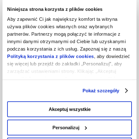
Niniejsza strona korzysta z plików cookies
Aby zapewnić Ci jak największy komfort ta witryna
używa plików cookies własnych oraz wybranych
Co to jest WAF (Web Application Firewall) i
partnerów. Partnerzy mogą połączyć te informacje z
dlaczego jest kluczowy dla bezpieczeństwa
innymi danymi otrzymanymi od Ciebie lub uzyskanymi
aplikacji webowych?
podczas korzystania z ich usług. Zapoznaj się z naszą
Polityką korzystania z plików cookies
, aby dowiedzieć
Bezpieczeństwo aplikacji internetowych stało się
się więcej lub przejdź do zakładki „Personalizuj”, aby
jednym z najważniejszych wyzwań współczesnego
zarządzać ustawieniami strony. Klikając „Akceptuj
internetu. Wraz z rosnącą liczbą formularzy, paneli
wszystkie”, wyrażasz zgodę na zapisywanie plików
administracyjnych oraz integracji API, klasyczne
cookies na Twoim urządzeniu. Klikając „Odrzuć”,
Pokaż szczegóły
mechanizmy ochrony przestają być wystarczające.
akceptujesz przechowywanie tylko niezbędnych plików
cookies.
Właśnie w tym …
Akceptuj wszystkie
13. 5. 2026
Personalizuj