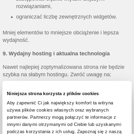
rozwiązaniami,
ograniczać liczbę zewnętrznych widgetów.
Mniej elementów to mniejsze obciążenie i lepsza
wydajność.
9. Wydajny hosting i aktualna technologia
Nawet najlepiej zoptymalizowana strona nie będzie
szybka na słabym hostingu. Zwróć uwagę na:
niski czas odpowiedzi serwera (TTFB),
Niniejsza strona korzysta z plików cookies
obsługę HTTP/2 lub HTTP/3,
Aby zapewnić Ci jak największy komfort ta witryna
używa plików cookies własnych oraz wybranych
aktualną wersję PHP.
partnerów. Partnerzy mogą połączyć te informacje z
innymi danymi otrzymanymi od Ciebie lub uzyskanymi
Nowoczesna infrastruktura to solidna baza pod
podczas korzystania z ich usług. Zapoznaj się z naszą