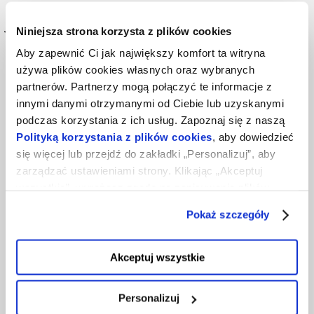
Jak zabezpieczyć stronę po
Niniejsza strona korzysta z plików cookies
włamaniu?
Aby zapewnić Ci jak największy komfort ta witryna
używa plików cookies własnych oraz wybranych
Gdy sytuacja jest już opanowana, czas na wnioski.
partnerów. Partnerzy mogą połączyć te informacje z
Aby uniknąć podobnych problemów w przyszłości:
innymi danymi otrzymanymi od Ciebie lub uzyskanymi
podczas korzystania z ich usług. Zapoznaj się z naszą
regularnie aktualizuj CMS, motywy i wtyczki,
Polityką korzystania z plików cookies
, aby dowiedzieć
się więcej lub przejdź do zakładki „Personalizuj”, aby
wykonuj automatyczne kopie zapasowe,
zarządzać ustawieniami strony. Klikając „Akceptuj
korzystaj z certyfikatu SSL,
wszystkie”, wyrażasz zgodę na zapisywanie plików
cookies na Twoim urządzeniu. Klikając „Odrzuć”,
ogranicz liczbę kont administracyjnych,
Pokaż szczegóły
akceptujesz przechowywanie tylko niezbędnych plików
stosuj dodatkowe zabezpieczenia, takie jak
cookies.
firewall aplikacyjny.
Akceptuj wszystkie
Profilaktyka jest zawsze tańsza i mniej stresująca niż
Personalizuj
ratowanie zhakowanej strony.