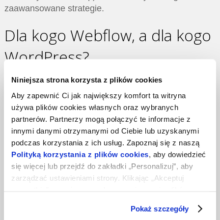
zaawansowane strategie.
Dla kogo Webflow, a dla kogo
WordPress?
Wybierz Webflow, jeśli:
Niniejsza strona korzysta z plików cookies
Aby zapewnić Ci jak największy komfort ta witryna
Priorytetem jest design i pełna kontrola
używa plików cookies własnych oraz wybranych
wizualna.
partnerów. Partnerzy mogą połączyć te informacje z
innymi danymi otrzymanymi od Ciebie lub uzyskanymi
Potrzebujesz szybkiego wdrożenia landing
podczas korzystania z ich usług. Zapoznaj się z naszą
page’a lub strony marketingowej.
Polityką korzystania z plików cookies
, aby dowiedzieć
Chcesz uniknąć zarządzania hostingiem i
się więcej lub przejdź do zakładki „Personalizuj”, aby
aktualizacjami.
zarządzać ustawieniami strony. Klikając „Akceptuj
wszystkie”, wyrażasz zgodę na zapisywanie plików
Jesteś projektantem lub agencją kreatywną.
cookies na Twoim urządzeniu. Klikając „Odrzuć”,
Pokaż szczegóły
akceptujesz przechowywanie tylko niezbędnych plików
Wybierz WordPress, jeśli: