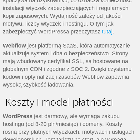
spoczywa na użytkowniku, co oznacza konieczność
instalacji wtyczek zabezpieczających i regularnych
kopii zapasowych. Wydajność zależy od jakości
motywu, liczby wtyczek i hostingu. O tym jak
zabezpieczyć WordPressa przeczytasz
tutaj
.
Webflow
jest platformą SaaS, która automatycznie
aktualizuje system i dba o bezpieczeństwo. Strony
mają wbudowany certyfikat SSL, są hostowane na
globalnym CDN i zgodne z SOC 2. Dzięki czystemu
kodowi i optymalizacji zasobów Webflow zapewnia
wysoką szybkość ładowania.
Koszty i model płatności
WordPress
jest darmowy, ale wymaga zakupu
hostingu (od 8-20 pln/miesiąc) i domeny. Koszty
rosną przy płatnych wtyczkach, motywach i usługach
deweloperskich. Jest tańszy na start, ale wymaga