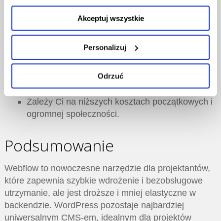
cookies.
Akceptuj wszystkie
Planujesz rozbudowany sklep e-commerce.
Potrzebujesz wielojęzyczności i skalowalności
Personalizuj
treści.
Chcesz mieć pełną kontrolę nad kodem i
Odrzuć
integracjami.
Zależy Ci na niższych kosztach początkowych i
ogromnej społeczności.
Podsumowanie
Webflow to nowoczesne narzędzie dla projektantów,
które zapewnia szybkie wdrożenie i bezobsługowe
utrzymanie, ale jest droższe i mniej elastyczne w
backendzie. WordPress pozostaje najbardziej
uniwersalnym CMS-em, idealnym dla projektów