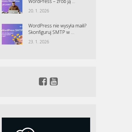
WordPress – zrób ją …
20. 1. 2026
WordPress nie wysyła maili?
Skonfiguruj SMTP w …
23. 1. 2026