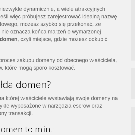
iezwykle dynamicznie, a wiele atrakcyjnych
Jeśli więc próbujesz zarejestrować idealną nazwę
rnetowego, możesz szybko się przekonać, że
to nie oznacza końca marzeń o wymarzonej
 domen
, czyli miejsce, gdzie możesz odkupić
a proces zakupu domeny od obecnego właściciela,
w, które mogą sporo kosztować.
iełda domen?
na której właściciele wystawiają swoje domeny na
wykle wyposażone w narzędzia escrow oraz
ony transakcji.
domen to m.in.: