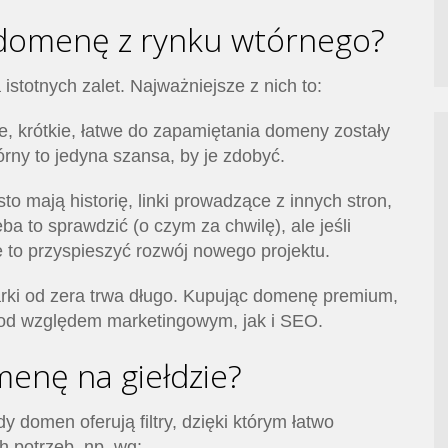
 domenę z rynku wtórnego?
istotnych zalet. Najważniejsze z nich to:
ne, krótkie, łatwe do zapamiętania domeny zostały
rny to jedyna szansa, by je zdobyć.
o mają historię, linki prowadzące z innych stron,
ba to sprawdzić (o czym za chwilę), ale jeśli
to przyspieszyć rozwój nowego projektu.
ki od zera trwa długo. Kupując domenę premium,
pod względem marketingowym, jak i SEO.
menę na giełdzie?
dy domen oferują filtry, dzięki którym łatwo
 potrzeb, np. wg: