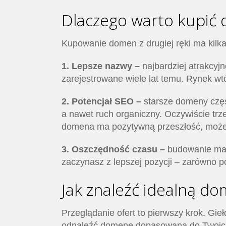
Dlaczego warto kupić
Kupowanie domen z drugiej ręki ma kilka 
1. Lepsze nazwy –
najbardziej atrakcyj
zarejestrowane wiele lat temu. Rynek wtó
2. Potencjał SEO –
starsze domeny częst
a nawet ruch organiczny. Oczywiście trze
domena ma pozytywną przeszłość, może 
3. Oszczędność czasu –
budowanie mar
zaczynasz z lepszej pozycji – zarówno 
Jak znaleźć idealną do
Przeglądanie ofert to pierwszy krok. Gieł
odnaleźć domenę dopasowaną do Twoich