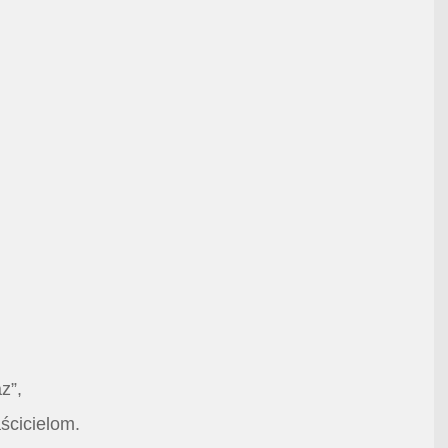
z”,
ścicielom.